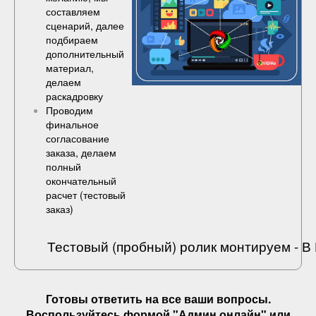
составляем
сценарий, далее
подбираем
дополнительный
материал,
делаем
раскадровку
Проводим
финальное
согласование
заказа, делаем
полный
окончательный
расчет (
тестовый
заказ
)
Тестовый (пробный) ролик монтируем - 
Готовы ответить на
все ваши вопросы
.
Воспользуйтесь формой "Админ онлайн" или