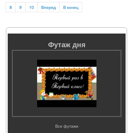
8
9
10
Вперед
В конец
Футаж дня
Все футажи