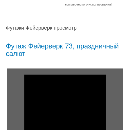
коммерческого использования!
Футажи Фейерверк просмотр
Футаж Фейерверк 73, праздничный
салют