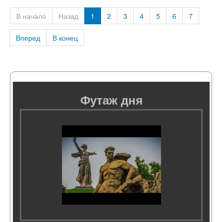
В начало
Назад
1
2
3
4
5
6
7
Вперед
В конец
Футаж дня