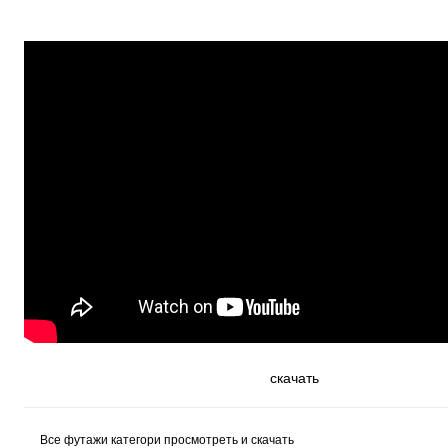
скачать
Все футажи категори просмотреть и скачать