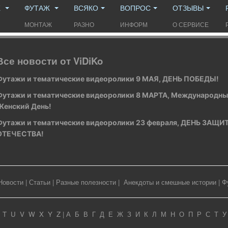
Ж
ФУТАЖ
ВСЯКО
ВОПРОС
ОТЗЫВЫ
МОНТАЖ
РАЗНО
ИНФОРМ
О СЕРВИСЕ
Все новости от ViDiKo
Футажи и тематические видеоролики 9 МАЯ, ДЕНЬ ПОБЕДЫ!
Футажи и тематические видеоролики 8 МАРТА, Международн
Женский День!
Футажи и тематические видеоролики 23 февраля, ДЕНЬ ЗАЩ
ОТЕЧЕСТВА!
Новости
|
Статьи
|
Разные полезности
|
Анекдоты и смешные истории
|
Ф
T
U
V
W
X
Y
Z
|
А
Б
В
Г
Д
Е
Ж
З
И
К
Л
М
Н
О
П
Р
С
Т
У