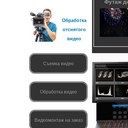
Футаж д
Обработка
отснятого
видео
Съемка видео
Обработка видео
Видеомонтаж на заказ