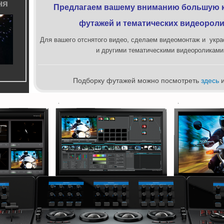
ня
Предлагаем вашему вниманию большую 
футажей и
тематических видеороли
Для вашего отснятого видео, сделаем видеомонтаж и
укра
и другими тематическими видеороликами
Подборку футажей можно посмотреть
здесь
*
*