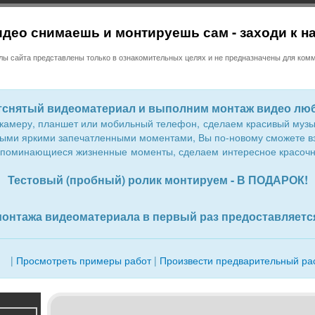
део снимаешь и монтируешь сам - заходи к н
 сайта представлены только в ознакомительных целях и не предназначены для комм
тснятый видеоматериал и выполним монтаж видео люб
токамеру, планшет или мобильный телефон, сделаем красивый му
мыми яркими запечатленными моментами, Вы по-новому сможете вз
апоминающиеся жизненные моменты, сделаем интересное красочно
Тестовый (пробный) ролик монтируем - В ПОДАРОК!
монтажа видеоматериала в первый раз предоставляет
|
Просмотреть примеры работ
|
Произвести предварительный ра