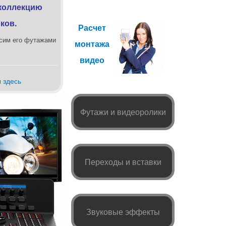
коллекцию
ков.
Расчет
сим его футажами
монтажа
видео
и
здесь
Футажи и видеоролики
Переходы и вставки
Звуковые эффекты