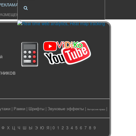
РЕКЛАМА
РАЗМЕЩЕНИЕ
ый
ИТНИКОВ
утажи
|
Рамки
|
Шрифты
|
Звуковые эффекты
|
|
Авторские права
Ф
Х
Ц
Ч
Ш
Ы
Э
Ю
Я
| 0
1
2
3
4
5
6
7
8
9