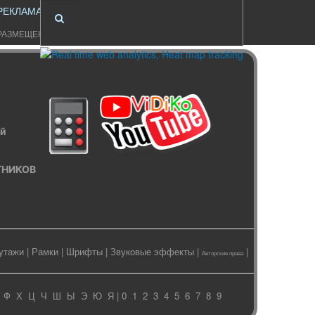
РЕКЛАМА
РАЗМЕЩЕНИЕ
ый
ИТНИКОВ
утажи
|
Рамки
|
Шрифты
|
Звуковые эффекты
|
|
Авторские права
Ф
Х
Ц
Ч
Ш
Ы
Э
Ю
Я
| 0
1
2
3
4
5
6
7
8
9