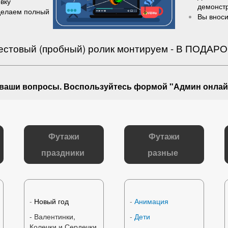
вку
демонст
делаем полный
Вы вноси
естовый (пробный) ролик монтируем - В ПОДАРО
 ваши вопросы
. Воспользуйтесь формой "Админ онлай
Футажи
Футажи
праздники
разные
-
Новый год
-
Анимация
- Валентинки,
-
Дети
Колечки и Сердечки