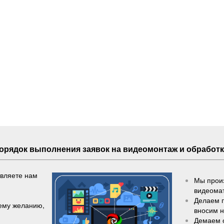
Порядок выполнения
заявок
на видеомонтаж и обработк
авляете нам
Мы произ
видеома
Делаем 
шему желанию,
вносим 
Демаем 