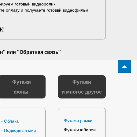
рируем готовый видеоролик
те оплату и получаете готоввй видеофильм
К!
н" или "
Обратная связь
"
Футажи
Футажи
фоны
и многое другое
-
Футажи рамки
-
Облака
-
Футажи юбилеи
-
Подводный мир