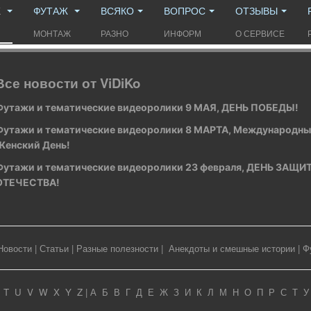
Ж
ФУТАЖ
ВСЯКО
ВОПРОС
ОТЗЫВЫ
МОНТАЖ
РАЗНО
ИНФОРМ
О СЕРВИСЕ
Все новости от ViDiKo
Футажи и тематические видеоролики 9 МАЯ, ДЕНЬ ПОБЕДЫ!
Футажи и тематические видеоролики 8 МАРТА, Международн
Женский День!
Футажи и тематические видеоролики 23 февраля, ДЕНЬ ЗАЩ
ОТЕЧЕСТВА!
Новости
|
Статьи
|
Разные полезности
|
Анекдоты и смешные истории
|
Ф
T
U
V
W
X
Y
Z
|
А
Б
В
Г
Д
Е
Ж
З
И
К
Л
М
Н
О
П
Р
С
Т
У