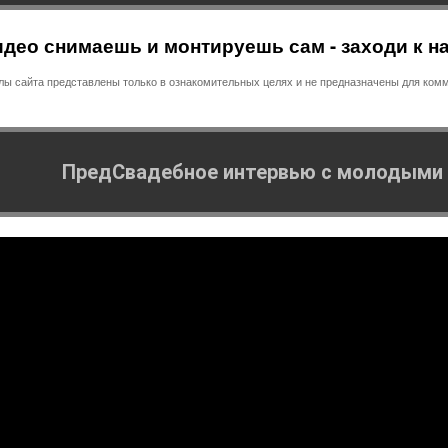
део снимаешь и монтируешь сам - заходи к н
 сайта представлены только в ознакомительных целях и не предназначены для комм
ПредСвадебное интервью с молодыми 