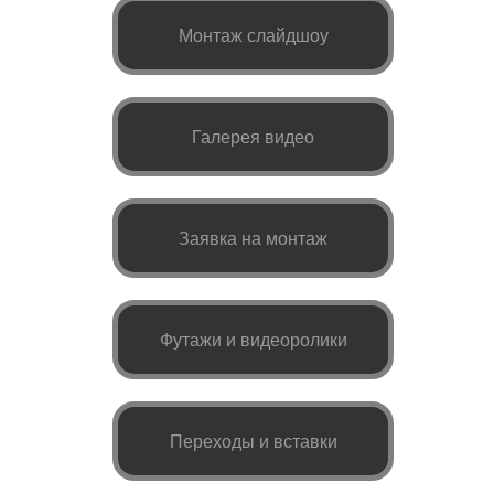
Монтаж слайдшоу
Галерея видео
Заявка на монтаж
Футажи и видеоролики
Переходы и вставки