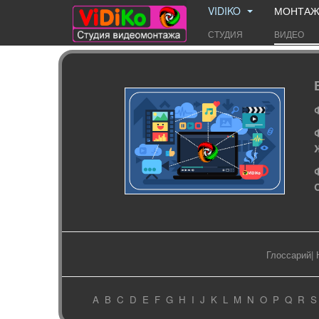
VIDIKO
МОНТА
СТУДИЯ
ВИДЕО
Глоссарий
|
A
B
C
D
E
F
G
H
I
J
K
L
M
N
O
P
Q
R
S