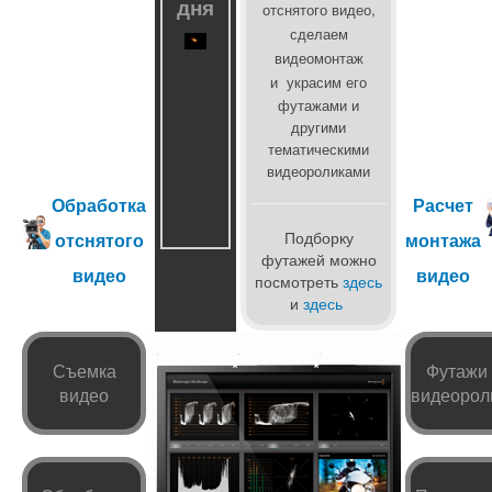
дня
отснятого видео,
сделаем
видеомонтаж
и
украсим его
футажами и
другими
тематическими
видеороликами
Обработка
Расчет
Подборку
отснятого
монтажа
футажей можно
видео
видео
посмотреть
здесь
и
здесь
*
*
Съемка
Футажи
видео
видеорол