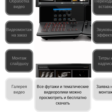
Обработка
Переход
видео
вставк
Видеомонтаж
Звуков
на заказ
эффект
Монтаж
Титры 
слайдшоу
надпис
Галерея
Все футажи и тематические
Заявка 
видео
видеоролики можно
монта
просмотреть и бесплатно
скачать