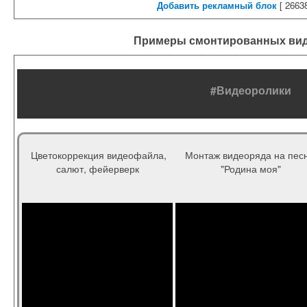
Добавить рекламный блок
[
26638
Примеры смонтированных ви
#Видеоролики
Цветокоррекция видеофайла,
Монтаж видеоряда на пес
салют, фейерверк
"Родина моя"