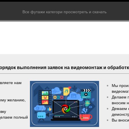
Все футажи категори просмотреть и скачать
Порядок выполнения
заявок
на видеомонтаж и обработк
авляете нам
Мы произ
видеома
Делаем 
шему желанию,
вносим 
Демаем 
вку
демонст
делаем полный
Вы вноси