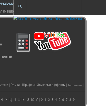
РЕКЛАМА
РАЗМЕЩЕНИЕ
ый
ИТНИКОВ
утажи
|
Рамки
|
Шрифты
|
Звуковые эффекты
|
|
Авторские права
Ф
Х
Ц
Ч
Ш
Ы
Э
Ю
Я
| 0
1
2
3
4
5
6
7
8
9