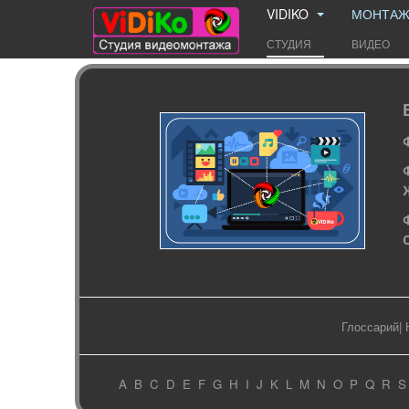
VIDIKO
МОНТА
СТУДИЯ
ВИДЕО
Глоссарий
|
A
B
C
D
E
F
G
H
I
J
K
L
M
N
O
P
Q
R
S