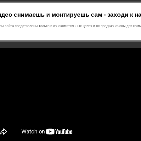
део снимаешь и монтируешь сам - заходи к н
 сайта представлены только в ознакомительных целях и не предназначены для комм