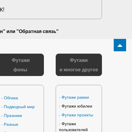
К!
н" или "
Обратная связь
"
Футажи
Футажи
фоны
и многое другое
-
Футажи рамки
-
Облака
-
Футажи юбилеи
-
Подводный мир
-
Футажи проекты
-
Празники
-
Футажи
-
Разные
пользователей