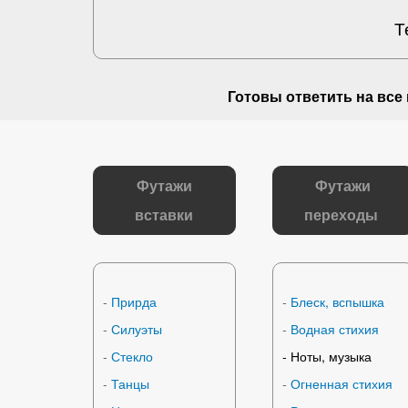
Т
Готовы ответить на
все
Футажи
Футажи
вставки
переходы
-
Прирда
-
Блеск, вспышка
-
Силуэты
-
Водная стихия
-
Стекло
-
Ноты, музыка
-
Танцы
-
Огненная стихия