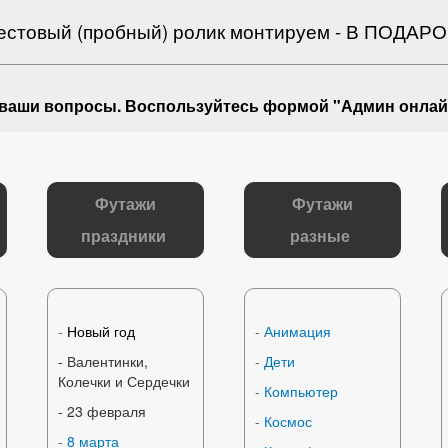
естовый (пробный) ролик монтируем - В ПОДАРО
 ваши вопросы
. Воспользуйтесь формой "Админ онлай
Футажи
Футажи
праздники
разные
-
Новый год
-
Анимация
- Валентинки,
-
Дети
Колечки и Сердечки
-
Компьютер
-
23 февраля
-
Космос
-
8 марта