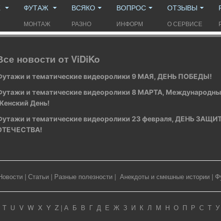
Ж
ФУТАЖ
ВСЯКО
ВОПРОС
ОТЗЫВЫ
МОНТАЖ
РАЗНО
ИНФОРМ
О СЕРВИСЕ
Все новости от ViDiKo
Футажи и тематические видеоролики 9 МАЯ, ДЕНЬ ПОБЕДЫ!
Футажи и тематические видеоролики 8 МАРТА, Международн
Женский День!
Футажи и тематические видеоролики 23 февраля, ДЕНЬ ЗАЩ
ОТЕЧЕСТВА!
Новости
|
Статьи
|
Разные полезности
|
Анекдоты и смешные истории
|
Ф
T
U
V
W
X
Y
Z
|
А
Б
В
Г
Д
Е
Ж
З
И
К
Л
М
Н
О
П
Р
С
Т
У