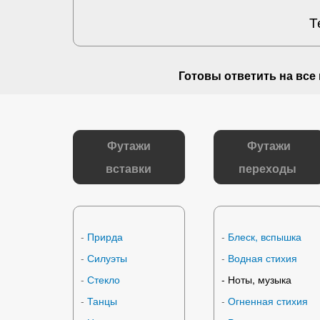
Т
Готовы ответить на
все
Футажи
Футажи
вставки
переходы
-
Прирда
-
Блеск, вспышка
-
Силуэты
-
Водная стихия
-
Стекло
-
Ноты, музыка
-
Танцы
-
Огненная стихия