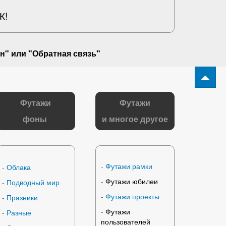
К!
н" или "
Обратная связь
"
Футажи
Футажи
фоны
и многое другое
-
Футажи рамки
-
Облака
-
Футажи юбилеи
-
Подводный мир
-
Футажи проекты
-
Празники
-
Футажи
-
Разные
пользователей