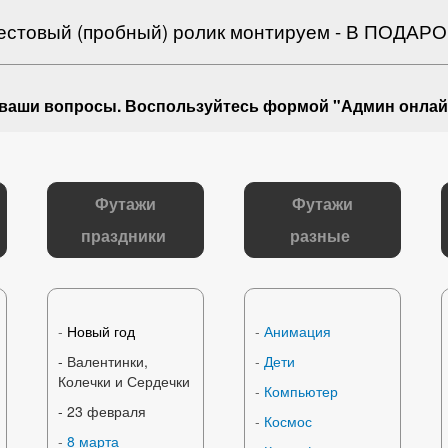
естовый (пробный) ролик монтируем - В ПОДАРО
 ваши вопросы
. Воспользуйтесь формой "Админ онлай
Футажи
Футажи
праздники
разные
-
Новый год
-
Анимация
- Валентинки,
-
Дети
Колечки и Сердечки
-
Компьютер
-
23 февраля
-
Космос
-
8 марта