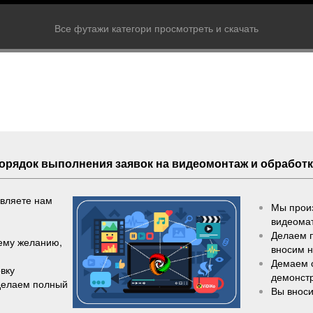
Все футажи категори просмотреть и скачать
Порядок выполнения
заявок
на видеомонтаж и обработк
авляете нам
Мы произ
видеома
Делаем 
шему желанию,
вносим 
Демаем 
вку
демонст
делаем полный
Вы вноси