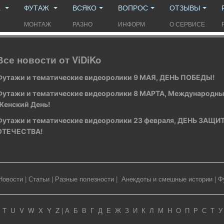
Ж
ФУТАЖ
ВСЯКО
ВОПРОС
ОТЗЫВЫ
МОНТАЖ
РАЗНО
ИНФОРМ
О СЕРВИСЕ
Все новости от ViDiKo
Футажи и тематические видеоролики 9 МАЯ, ДЕНЬ ПОБЕДЫ!
Футажи и тематические видеоролики 8 МАРТА, Международн
Женский День!
Футажи и тематические видеоролики 23 февраля, ДЕНЬ ЗАЩ
ОТЕЧЕСТВА!
Новости
|
Статьи
|
Разные полезности
|
Анекдоты и смешные истории
|
Ф
T
U
V
W
X
Y
Z
|
А
Б
В
Г
Д
Е
Ж
З
И
К
Л
М
Н
О
П
Р
С
Т
У