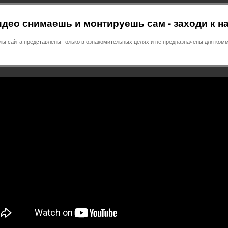
део снимаешь и монтируешь сам - заходи к н
 сайта представлены только в ознакомительных целях и не предназначены для комм