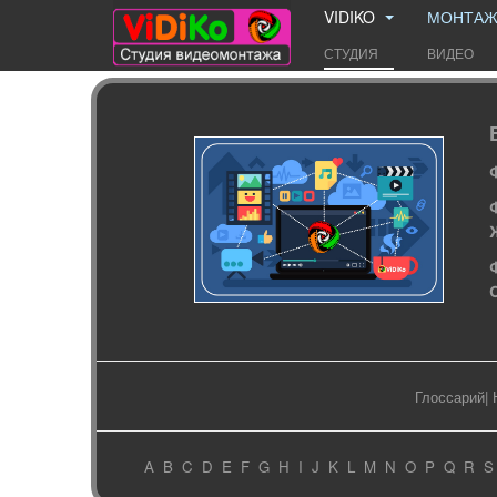
VIDIKO
МОНТА
СТУДИЯ
ВИДЕО
Глоссарий
|
A
B
C
D
E
F
G
H
I
J
K
L
M
N
O
P
Q
R
S